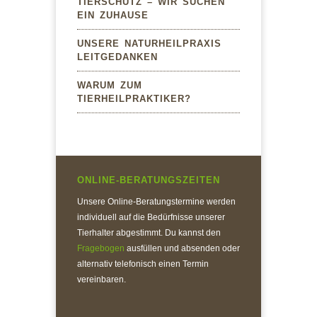
TIERSCHUTZ – WIR SUCHEN
EIN ZUHAUSE
UNSERE NATURHEILPRAXIS
LEITGEDANKEN
WARUM ZUM
TIERHEILPRAKTIKER?
ONLINE-BERATUNGSZEITEN
Unsere Online-Beratungstermine werden
individuell auf die Bedürfnisse unserer
Tierhalter abgestimmt. Du kannst den
Fragebogen
ausfüllen und absenden oder
alternativ telefonisch einen Termin
vereinbaren.