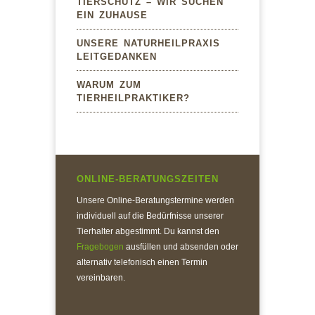
TIERSCHUTZ – WIR SUCHEN
EIN ZUHAUSE
UNSERE NATURHEILPRAXIS
LEITGEDANKEN
WARUM ZUM
TIERHEILPRAKTIKER?
ONLINE-BERATUNGSZEITEN
Unsere Online-Beratungstermine werden
individuell auf die Bedürfnisse unserer
Tierhalter abgestimmt. Du kannst den
Fragebogen
ausfüllen und absenden oder
alternativ telefonisch einen Termin
vereinbaren.