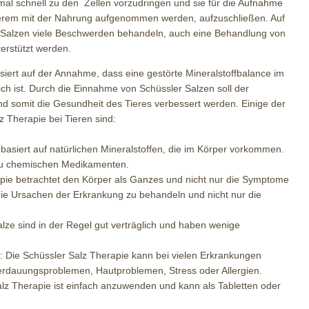
imal schnell zu den Zellen vorzudringen und sie für die Aufnahme
nderem mit der Nahrung aufgenommen werden, aufzuschließen. Auf
-Salzen viele Beschwerden behandeln, auch eine Behandlung von
erstützt werden.
siert auf der Annahme, dass eine gestörte Mineralstoffbalance im
ich ist. Durch die Einnahme von Schüssler Salzen soll der
und somit die Gesundheit des Tieres verbessert werden. Einige der
z Therapie bei Tieren sind:
 basiert auf natürlichen Mineralstoffen, die im Körper vorkommen.
e zu chemischen Medikamenten.
apie betrachtet den Körper als Ganzes und nicht nur die Symptome
 die Ursachen der Erkrankung zu behandeln und nicht nur die
ze sind in der Regel gut verträglich und haben wenige
: Die Schüssler Salz Therapie kann bei vielen Erkrankungen
Verdauungsproblemen, Hautproblemen, Stress oder Allergien.
lz Therapie ist einfach anzuwenden und kann als Tabletten oder