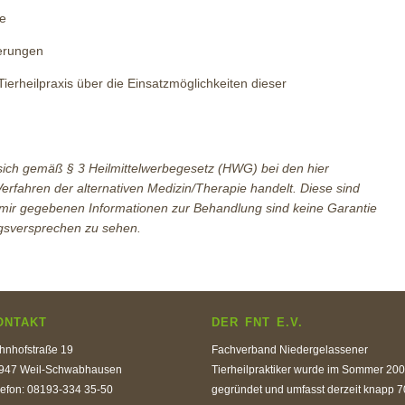
re
erungen
Tierheilpraxis über die Einsatzmöglichkeiten dieser
sich gemäß § 3 Heilmittelwerbegesetz (HWG) bei den hier
fahren der alternativen Medizin/Therapie handelt. Diese sind
n mir gegebenen Informationen zur Behandlung sind keine Garantie
ngsversprechen zu sehen.
ONTAKT
DER FNT E.V.
hnhofstraße 19
Fachverband Niedergelassener
947 Weil-Schwabhausen
Tierheilpraktiker wurde im Sommer 20
lefon: 08193-334 35-50
gegründet und umfasst derzeit knapp 