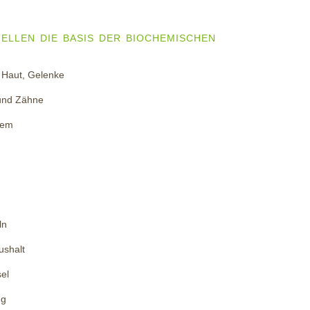
ELLEN DIE BASIS DER BIOCHEMISCHEN
 Haut, Gelenke
und Zähne
tem
ln
ushalt
el
ng