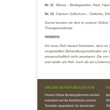
Nr. 11
Silicea – Bindegewebe, Haut, Haa
Nr. 12
Calcium Sulfuricum – Gelenke, Eit
Gerne beraten wir dich in unserer Online-
Therapiemethode.
HINWEIS:
Ich muss Dich darauf hinweisen, dass es 
vorgestellten Behandlungsmethoden um Ver
wissenschaftlich nicht anerkannt. Die vo
und weder als Heil- noch als ein Linderu
ONLINE-BERATUNGSZEITEN
K
Unsere Online-Beratungstermine werden
Ba
individuell auf die Bedürfnisse unserer
86
Tierhalter abgestimmt. Du kannst den
Te